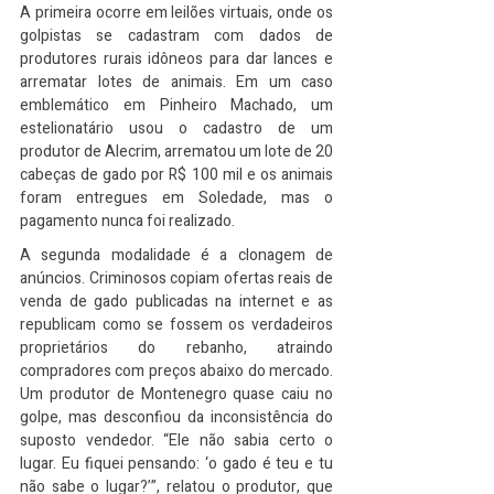
A primeira ocorre em leilões virtuais, onde os 
golpistas se cadastram com dados de 
produtores rurais idôneos para dar lances e 
arrematar lotes de animais. Em um caso 
emblemático em Pinheiro Machado, um 
estelionatário usou o cadastro de um 
produtor de Alecrim, arrematou um lote de 20 
cabeças de gado por R$ 100 mil e os animais 
foram entregues em Soledade, mas o 
pagamento nunca foi realizado.
A segunda modalidade é a clonagem de 
anúncios. Criminosos copiam ofertas reais de 
venda de gado publicadas na internet e as 
republicam como se fossem os verdadeiros 
proprietários do rebanho, atraindo 
compradores com preços abaixo do mercado. 
Um produtor de Montenegro quase caiu no 
golpe, mas desconfiou da inconsistência do 
suposto vendedor. “Ele não sabia certo o 
lugar. Eu fiquei pensando: ‘o gado é teu e tu 
não sabe o lugar?’”, relatou o produtor, que 