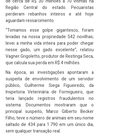
de cerca de R$ 30 milhões a 70 vítimas na 
Região Central do estado. Pecuaristas 
perderam rebanhos inteiros e até hoje 
aguardam ressarcimento.
“Tomamos esse golpe gigantesco, foram 
levadas na nossa propriedade 542 novilhas; 
levei a minha vida inteira para poder chegar 
nesse gado, um gado excelente”, relatou 
Vagner Grigoletto, produtor de Restinga Seca, 
que calcula sua perda em R$ 4 milhões.
Na época, as investigações apontaram a 
suspeita de envolvimento de um servidor 
público, Guilherme Siega Figueiredo, da 
Inspetoria Veterinária de Formigueiro, que 
teria lançado registros fraudulentos no 
sistema. Documentos mostraram que o 
principal suspeito, Marco Gilberto Becker 
Filho, teve o número de animais em seu nome 
saltado de 434 para 1.790 em um único dia, 
sem qualquer transação real.