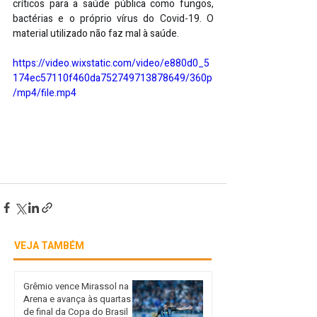
críticos para a saúde pública como fungos, 
bactérias e o próprio vírus do Covid-19. O 
material utilizado não faz mal à saúde.
https://video.wixstatic.com/video/e880d0_5
174ec57110f460da752749713878649/360p
/mp4/file.mp4
VEJA TAMBÉM
Grêmio vence Mirassol na
Arena e avança às quartas
de final da Copa do Brasil