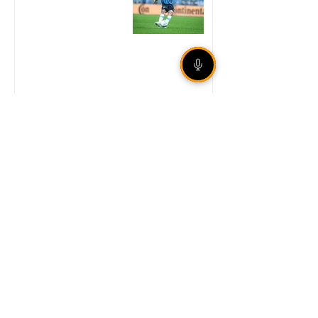
Unidade móvel da Corsan
leva atendimento presencial
a Sertão nos dias 18 e 19 de
agosto
Corte de 0,25 ponto
percentual reduz taxa Selic
para 14% ao ano