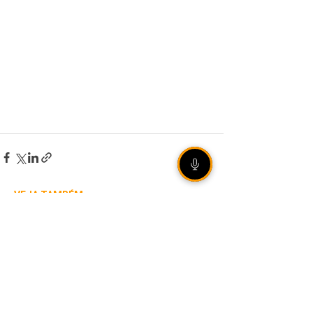
VEJA TAMBÉM
[ÁUDIO] Olho Vivo |
06/08/2026 - Rally de
Ipiranga do Sul reúne mais
de 20 duplas em estradas
de terra no norte gaúcho