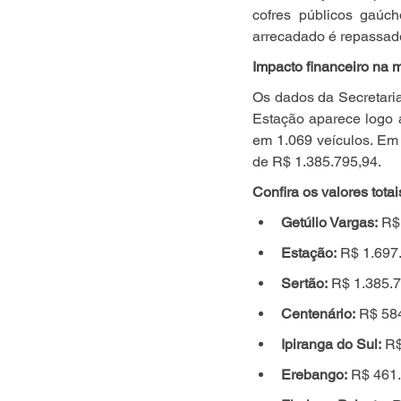
cofres públicos gaúch
arrecadado é repassad
Impacto financeiro na m
Os dados da Secretaria
Estação aparece logo 
em 1.069 veículos. Em 
de R$ 1.385.795,94.
Confira os valores tota
Getúlio Vargas:
 R$
Estação:
 R$ 1.697
Sertão:
 R$ 1.385.7
Centenário:
 R$ 58
Ipiranga do Sul:
 R
Erebango:
 R$ 461.