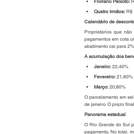
Floriano Peixoto:
 
Quatro Irmãos:
 R$ 
Calendário de descont
Proprietários que não
pagamentos em cota únic
abatimento cai para 2% 
A acumulação dos bene
Janeiro:
 22,40%
Fevereiro:
 21,60%
Março:
 20,80%
O parcelamento em seis
de janeiro. O prazo fin
Panorama estadual
O Rio Grande do Sul po
pagamento. No total, m