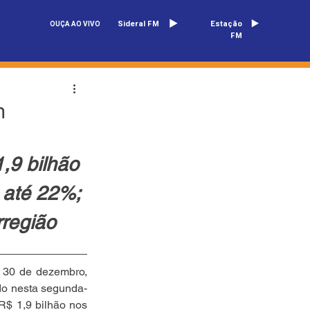
Sideral FM
Estação
OUÇA AO VIVO
FM
m
,9 bilhão 
 até 22%; 
rregião
 30 de dezembro, 
do nesta segunda-
R$ 1,9 bilhão nos 