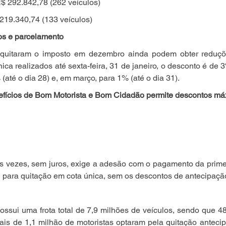
R$ 292.842,78 (262 veículos)
219.340,74 (133 veículos)
os e parcelamento
 quitaram o imposto em dezembro ainda podem obter reduçõe
a realizados até sexta-feira, 31 de janeiro, o desconto é de 3%
(até o dia 28) e, em março, para 1% (até o dia 31).
fícios de Bom Motorista e Bom Cidadão permite descontos má
 vezes, sem juros, exige a adesão com o pagamento da primeir
al para quitação em cota única, sem os descontos de antecipação,
ssui uma frota total de 7,9 milhões de veículos, sendo que 4
ais de 1,1 milhão de motoristas optaram pela quitação antecipa