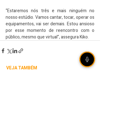
“Estaremos nós três e mais ninguém no 
nosso estúdio. Vamos cantar, tocar, operar os 
equipamentos, vai ser demais. Estou ansioso 
por esse momento de reencontro com o 
público, mesmo que virtual”, assegura Kiko.
VEJA TAMBÉM
[ÁUDIO] Olho Vivo |
06/08/2026 - Rally de
Ipiranga do Sul reúne mais
de 20 duplas em estradas
de terra no norte gaúcho