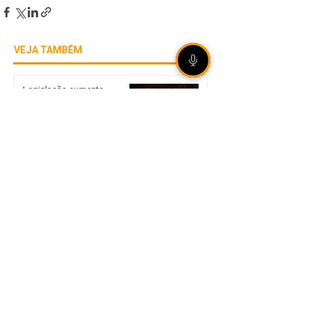
VEJA TAMBÉM
Legislação aumenta
punição para
armazenamento e difusão
de violência sexual infantil
Alertas da Senacon
orientam planejamento nas
escolhas de presentes no
Dia dos Pais