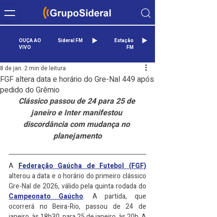
OUÇA AO
Sideral FM
Estação
VIVO
FM
8 de jan.
2 min de leitura
FGF altera data e horário do Gre-Nal 449 após
pedido do Grêmio
Clássico passou de 24 para 25 de 
janeiro e Inter manifestou 
discordância com mudança no 
planejamento​
A 
Federação Gaúcha de Futebol (FGF)
alterou a data e o horário do primeiro clássico 
Gre-Nal de 2026, válido pela quinta rodada do 
Campeonato Gaúcho
. A partida, que 
ocorrerá no Beira-Rio, passou de 24 de 
janeiro, às 18h30, para 25 de janeiro, às 20h. A 