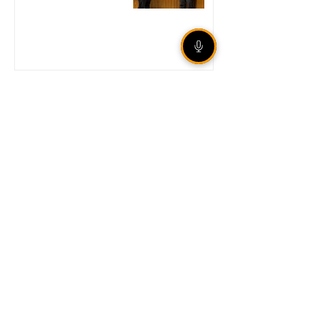
Internacional garante vaga
nas quartas de final da Copa
do Brasil mesmo com
derrota em São Paulo
Legislação aumenta
punição para
armazenamento e difusão
de violência sexual infantil