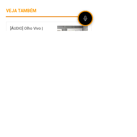
VEJA TAMBÉM
[ÁUDIO] Olho Vivo |
06/08/2026 - Rally de
Ipiranga do Sul reúne mais
de 20 duplas em estradas
de terra no norte gaúcho
Internacional garante vaga
nas quartas de final da Copa
do Brasil mesmo com
derrota em São Paulo