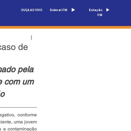
Sideral FM
Estação
OUÇA AO VIVO
FM
caso de
mado pela 
e com um 
ão
ativo, conforme 
iente, uma jovem 
u a contaminação 