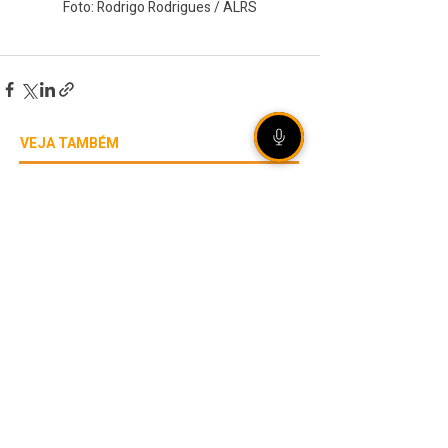
Foto: Rodrigo Rodrigues / ALRS
VEJA TAMBÉM
[ÁUDIO] Olho Vivo |
06/08/2026 - Rally de
Ipiranga do Sul reúne mais
de 20 duplas em estradas
de terra no norte gaúcho
Internacional garante vaga
nas quartas de final da Copa