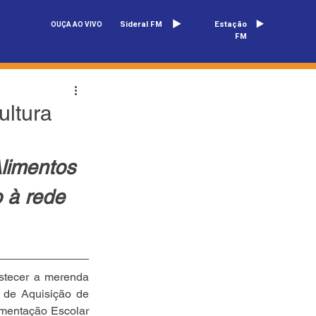
Sideral FM
Estação
OUÇA AO VIVO
FM
ultura
limentos 
 à rede 
stecer a merenda 
 de Aquisição de 
mentação Escolar 