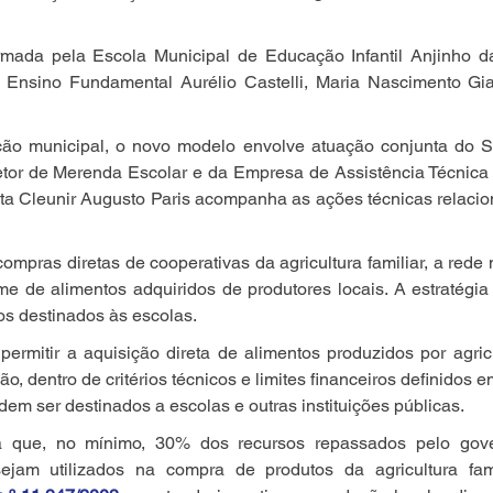
rmada pela Escola Municipal de Educação Infantil Anjinho d
 Ensino Fundamental Aurélio Castelli, Maria Nascimento Gi
ão municipal, o novo modelo envolve atuação conjunta do S
Setor de Merenda Escolar e da Empresa de Assistência Técnica
sta Cleunir Augusto Paris acompanha as ações técnicas relaci
mpras diretas de cooperativas da agricultura familiar, a rede 
e de alimentos adquiridos de produtores locais. A estratégia 
os destinados às escolas.
ermitir a aquisição direta de alimentos produzidos por agricul
ão, dentro de critérios técnicos e limites financeiros definidos
dem ser destinados a escolas e outras instituições públicas.
que, no mínimo, 30% dos recursos repassados pelo gover
ejam utilizados na compra de produtos da agricultura famil