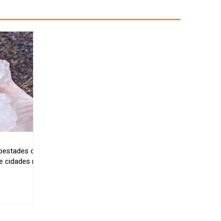
mpestades de
e cidades no