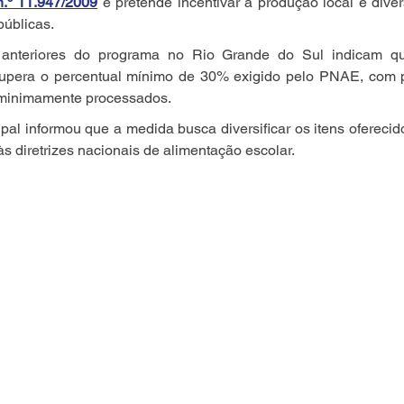
n.º 11.947/2009
 e pretende incentivar a produção local e divers
públicas.
anteriores do programa no Rio Grande do Sul indicam qu
supera o percentual mínimo de 30% exigido pelo PNAE, com 
u minimamente processados.
pal informou que a medida busca diversificar os itens oferecid
s diretrizes nacionais de alimentação escolar.