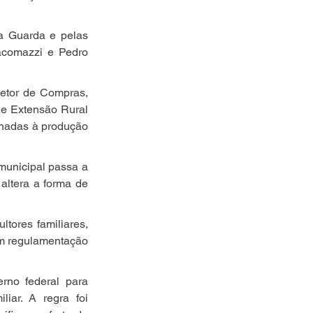
a Guarda e pelas 
acomazzi e Pedro 
etor de Compras, 
 e Extensão Rural 
onadas à produção 
municipal passa a 
altera a forma de 
tores familiares, 
 em regulamentação 
no federal para 
iar. A regra foi 