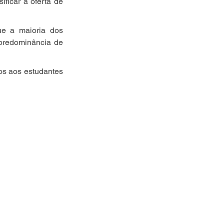
ificar a oferta de 
e a maioria dos 
predominância de 
os aos estudantes 