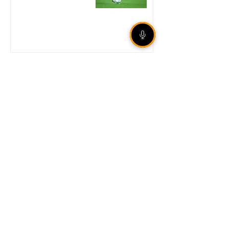
Unidade móvel da Corsan
leva atendimento presencial
a Sertão nos dias 18 e 19 de
agosto
Corte de 0,25 ponto
percentual reduz taxa Selic
para 14% ao ano