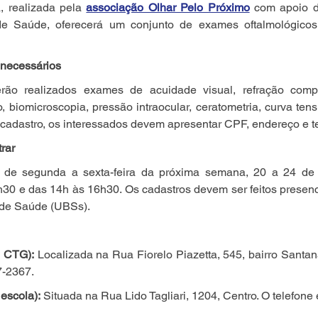
a, realizada pela 
associação Olhar Pelo Próximo
 com apoio da
de Saúde, oferecerá um conjunto de exames oftalmológicos 
necessários
erão realizados exames de acuidade visual, refração compl
, biomicroscopia, pressão intraocular, ceratometria, curva tensi
o cadastro, os interessados devem apresentar CPF, endereço e t
rar
 de segunda a sexta-feira da próxima semana, 20 a 24 de 
h30 e das 14h às 16h30. Os cadastros devem ser feitos presen
 de Saúde (UBSs).
o CTG):
 Localizada na Rua Fiorelo Piazetta, 545, bairro Santana
7-2367.
escola):
 Situada na Rua Lido Tagliari, 1204, Centro. O telefone