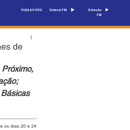
Sideral FM
Estação
OUÇA AO VIVO
FM
mes de
 Próximo, 
ação; 
 Básicas 
 os dias 20 e 24 