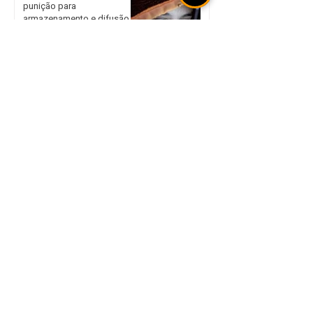
punição para
armazenamento e difusão
de violência sexual infantil
Alertas da Senacon
orientam planejamento nas
escolhas de presentes no
Dia dos Pais
Ciclone extratropical e