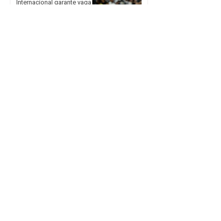
Internacional garante vaga
nas quartas de final da Copa
do Brasil mesmo com
derrota em São Paulo
Legislação aumenta
punição para
armazenamento e difusão
de violência sexual infantil