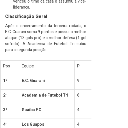
venceu o time da casa e assumiu a vice-
liderança.
Classificação Geral
Após o encerramento da terceira rodada, o 
E.C. Guarani soma 9 pontos e possui o melhor 
ataque (13 gols pró) e a melhor defesa (1 gol 
sofrido). A Academia de Futebol Tri subiu 
para a segunda posição.
Pos
Equipe
P
1º
E.C. Guarani
9
2º
Academia de Futebol Tri
6
3º
Guaíba F.C.
4
4º
Los Guapos
4