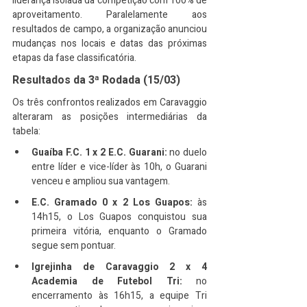
liderança isolada da competição com 100% de 
aproveitamento. Paralelamente aos 
resultados de campo, a organização anunciou 
mudanças nos locais e datas das próximas 
etapas da fase classificatória.
Resultados da 3ª Rodada (15/03)
Os três confrontos realizados em Caravaggio 
alteraram as posições intermediárias da 
tabela:
Guaíba F.C. 1 x 2 E.C. Guarani:
 no duelo 
entre líder e vice-líder às 10h, o Guarani 
venceu e ampliou sua vantagem.
E.C. Gramado 0 x 2 Los Guapos:
 às 
14h15, o Los Guapos conquistou sua 
primeira vitória, enquanto o Gramado 
segue sem pontuar.
Igrejinha de Caravaggio 2 x 4 
Academia de Futebol Tri:
 no 
encerramento às 16h15, a equipe Tri 