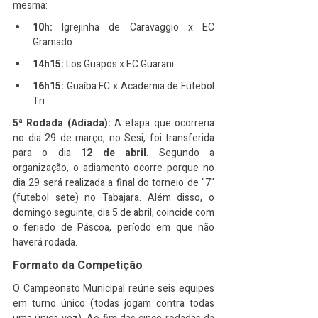
mesma:
10h:
 Igrejinha de Caravaggio x EC 
Gramado
14h15:
 Los Guapos x EC Guarani
16h15:
 Guaíba FC x Academia de Futebol 
Tri
5ª Rodada (Adiada):
 A etapa que ocorreria 
no dia 29 de março, no Sesi, foi transferida 
para o dia 
12 de abril
. Segundo a 
organização, o adiamento ocorre porque no 
dia 29 será realizada a final do torneio de "7" 
(futebol sete) no Tabajara. Além disso, o 
domingo seguinte, dia 5 de abril, coincide com 
o feriado de Páscoa, período em que não 
haverá rodada.
Formato da Competição
O Campeonato Municipal reúne seis equipes 
em turno único (todas jogam contra todas 