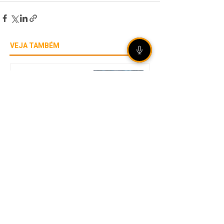
VEJA TAMBÉM
Grêmio vence Mirassol na
Arena e avança às quartas
de final da Copa do Brasil
Unidade móvel da Corsan
leva atendimento presencial
a Sertão nos dias 18 e 19 de
agosto