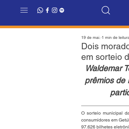
19 de mai.
1 min de leitur
Dois morado
em sorteio d
Waldemar To
prêmios de 
parti
O sorteio municipal d
consumidores em Getúlio
97.626 bilhetes eletrôn