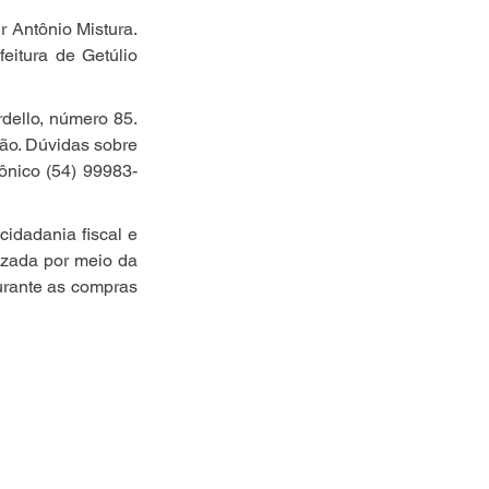
Antônio Mistura. 
itura de Getúlio 
dello, número 85. 
ão. Dúvidas sobre 
ônico (54) 99983-
idadania fiscal e 
izada por meio da 
urante as compras 