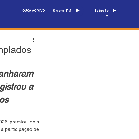
Sideral FM
Estação
OUÇA AO VIVO
FM
mplados
ganharam 
istrou a 
cos
026 premiou dois 
a participação de 