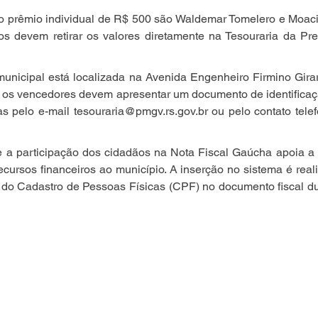
 prêmio individual de R$ 500 são Waldemar Tomelero e Moacir 
 devem retirar os valores diretamente na Tesouraria da Prefe
municipal está localizada na Avenida Engenheiro Firmino Girar
, os vencedores devem apresentar um documento de identificaç
 pelo e-mail tesouraria@pmgv.rs.gov.br ou pelo contato telef
ue a participação dos cidadãos na Nota Fiscal Gaúcha apoia a c
ecursos financeiros ao município. A inserção no sistema é real
o do Cadastro de Pessoas Físicas (CPF) no documento fiscal d