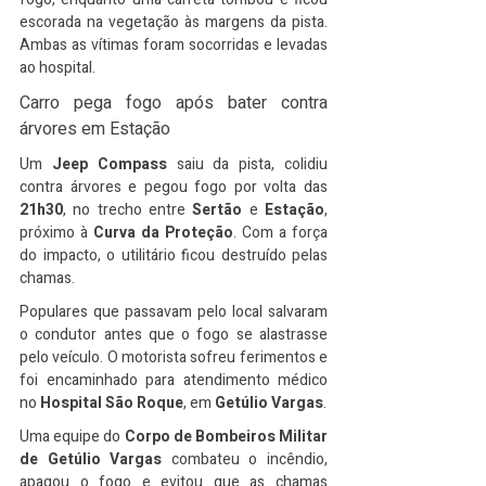
escorada na vegetação às margens da pista. 
Ambas as vítimas foram socorridas e levadas 
ao hospital.
Carro pega fogo após bater contra 
árvores em Estação
Um 
Jeep Compass
 saiu da pista, colidiu 
contra árvores e pegou fogo por volta das 
21h30
, no trecho entre 
Sertão
 e 
Estação
, 
próximo à 
Curva da Proteção
. Com a força 
do impacto, o utilitário ficou destruído pelas 
chamas.
Populares que passavam pelo local salvaram 
o condutor antes que o fogo se alastrasse 
pelo veículo. O motorista sofreu ferimentos e 
foi encaminhado para atendimento médico 
no 
Hospital São Roque
, em 
Getúlio Vargas
.
Uma equipe do 
Corpo de Bombeiros Militar 
de Getúlio Vargas
 combateu o incêndio, 
apagou o fogo e evitou que as chamas 