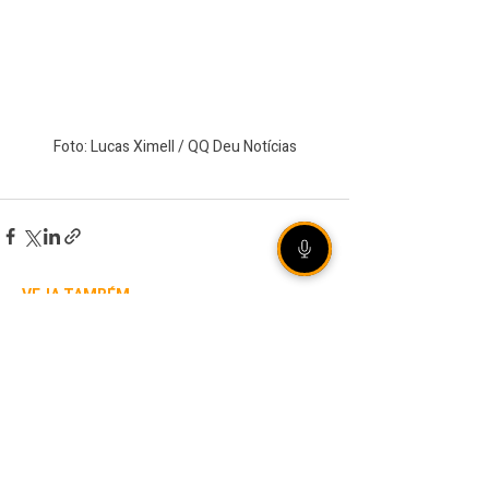
Foto: Lucas Ximell / QQ Deu Notícias
VEJA TAMBÉM
[ÁUDIO] Olho Vivo |
06/08/2026 - Rally de
Ipiranga do Sul reúne mais
de 20 duplas em estradas
de terra no norte gaúcho