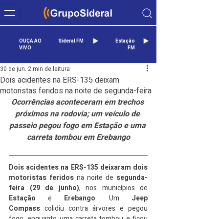
OUÇA AO
Sideral FM
Estação
VIVO
FM
30 de jun.
2 min de leitura
Dois acidentes na ERS-135 deixam
motoristas feridos na noite de segunda-feira
Ocorrências aconteceram em trechos 
próximos na rodovia; um veículo de 
passeio pegou fogo em Estação e uma 
carreta tombou em Erebango
Dois acidentes na ERS-135 deixaram dois 
motoristas feridos
 na noite de 
segunda-
feira (29 de junho)
, nos municípios de 
Estação
 e 
Erebango
. Um 
Jeep 
Compass
 colidiu contra árvores e pegou 
fogo, enquanto uma carreta tombou e ficou 