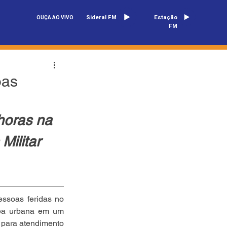
Sideral FM
Estação
OUÇA AO VIVO
FM
oas
horas na 
Militar 
essoas feridas no 
rea urbana em um 
 para atendimento 