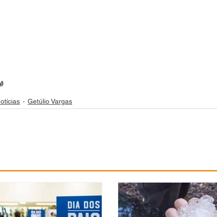
ê
otícias
Getúlio Vargas