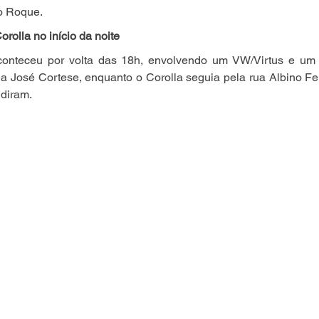
o Roque.
orolla no início da noite
conteceu por volta das 18h, envolvendo um VW/Virtus e um T
rua José Cortese, enquanto o Corolla seguia pela rua Albino F
idiram.