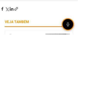
VEJA TAMBÉM
[ÁUDIO] Olho Vivo |
06/08/2026 - Rally de
Ipiranga do Sul reúne mais
de 20 duplas em estradas
de terra no norte gaúcho
Internacional garante vaga
nas quartas de final da Copa
do Brasil mesmo com
derrota em São Paulo