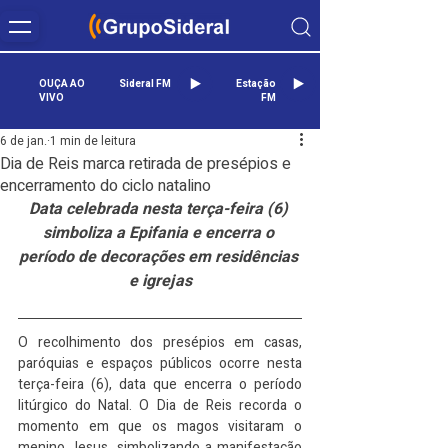
OUÇA AO
Sideral FM
Estação
VIVO
FM
6 de jan.
1 min de leitura
Dia de Reis marca retirada de presépios e
encerramento do ciclo natalino
Data celebrada nesta terça-feira (6) 
simboliza a Epifania e encerra o 
período de decorações em residências 
e igrejas
O recolhimento dos presépios em casas, 
paróquias e espaços públicos ocorre nesta 
terça-feira (6), data que encerra o período 
litúrgico do Natal. O Dia de Reis recorda o 
momento em que os magos visitaram o 
menino Jesus, simbolizando a manifestação 