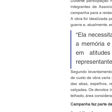
Durante participação 
integrantes da Assoc
campanha para a restau
A obra foi idealizada 
guerra e, atualmente, e
“Ela necessit
a memória e 
em atitudes
representante
Segundo levantamento f
de custo da obra varia 
das abas, espelhos, re
calçadas. Os devotos i
telhado, área consider
Campanha faz parte da