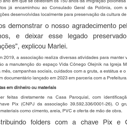
no ano em que se celebram os 150 anos da imigração polonesa 
tos já encaminhou ao Consulado Geral da Polônia, com se
ções desenvolvidas localmente para preservação da cultura de
s demonstrar o nosso agradecimento pel
os, e deixar esse legado preservado
ções”, explicou Marlei.
2019, a associação realiza diversas atividades para manter v
tão a manutenção do espaço Vida Cônego Olejnik na Igreja Mat
a mês, campanhas sociais, cuidados com a gruta, a estátua e o 
m documentário lançado em 2023 em parceria com a Prefeitura
as em dinheiro ou materiais
 feitas diretamente na Casa Paroquial, com identificaçã
 chave Pix (CNPJ da associação 39.592.336/0001-26). O gr
ateriais como cimento, areia, PVC e oferta de mão de obra.
stribuindo folders com a chave Pix e 