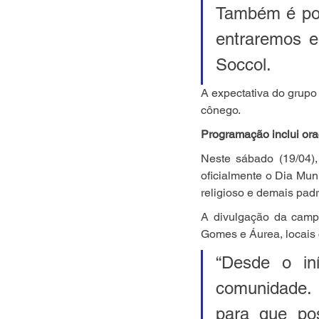
Também é poss
entraremos em
Soccol.
A expectativa do grupo
cônego.
Programação inclui ora
Neste sábado (19/04)
oficialmente o Dia Muni
religioso e demais pad
A divulgação da camp
Gomes e Áurea, locais 
“Desde o in
comunidade.
para que po