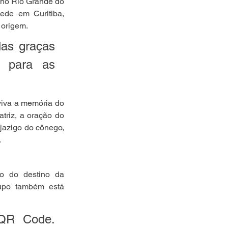
no Rio Grande do 
de em Curitiba, 
 origem.
as graças 
 para as 
iva a memória do 
riz, a oração do 
jazigo do cônego, 
.
o do destino da 
upo também está 
QR Code. 