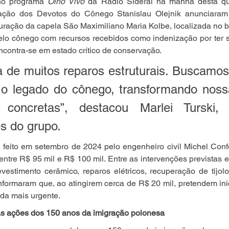
no programa 
Olho Vivo
 da Rádio Sideral na manhã desta quint
iação dos Devotos do Cônego Stanislau Olejnik anunciaram 
ração da capela São Maximiliano Maria Kolbe, localizada no ba
pelo cônego com recursos recebidos como indenização por ter si
ncontra-se em estado crítico de conservação.
a de muitos reparos estruturais. Buscamos
o legado do cônego, transformando noss
 concretas”, destacou Marlei Turski,
s do grupo.
eito em setembro de 2024 pelo engenheiro civil Michel Confor
entre R$ 95 mil e R$ 100 mil. Entre as intervenções previstas e
vestimento cerâmico, reparos elétricos, recuperação de tijol
nformaram que, ao atingirem cerca de R$ 20 mil, pretendem inic
ada mais urgente.
s ações dos 150 anos da imigração polonesa