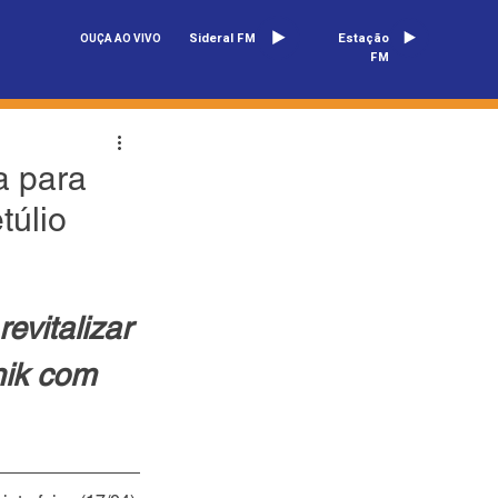
Sideral FM
Estação
OUÇA AO VIVO
FM
a para
túlio
vitalizar 
nik com 