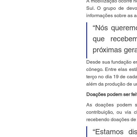
A mobilização ocorre 
Sul. O grupo de devo
informações sobre as a
“Nós queremo
que recebem
próximas gera
Desde sua fundação em 
cônego. Entre elas es
terço no dia 19 de cad
além da produção de u
Doações podem ser feit
As doações podem ser
contribuição, ou via
recebendo doações de m
“Estamos di