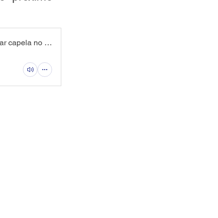
Olho Vivo | 17/04/2025 - Devotos do Cônego Olejnik lançam campanha para restaurar capela no bairro Monte Claro em Getúlio Vargas