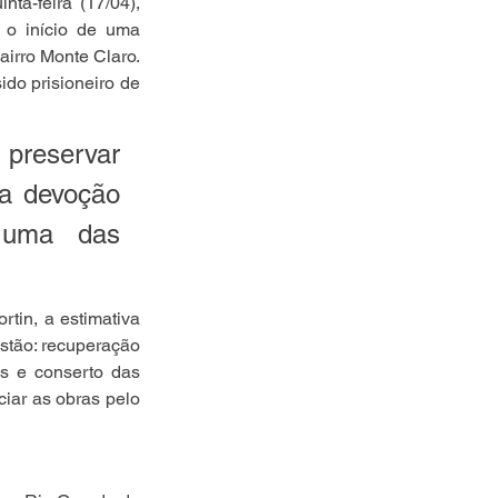
a-feira (17/04), 
o início de uma 
irro Monte Claro. 
do prisioneiro de 
 preservar 
a devoção 
 uma das 
tin, a estimativa 
stão: recuperação 
os e conserto das 
iar as obras pelo 