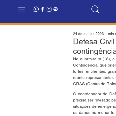
24 de out. de 2023
1 min d
Defesa Civil
contingência
Na quarta-feira (18), 
Contingência, que orie
fortes, enchentes, gra
reuniu representantes 
CRAS (Centro de Referê
O coordenador da Defe
precisa ser revisado p
situações de emergênc
os danos no menor tem