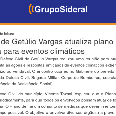
e leitura
 de Getúlio Vargas atualiza plano
 para eventos climáticos
a Defesa Civil de Getúlio Vargas realizou uma reunião para atu
nta as ações e respostas em casos de eventos climáticos extr
nizo ou vendaval. O encontro ocorreu no Gabinete do prefeito 
da Defesa Civil, Brigada Militar, Corpo de Bombeiros, secreta
ncia da Assistência Social).
sa Civil do município, Vicente Tozatti, explicou que o Plano
eriodicamente, para que todos os envolvidos possam atuar de f
ia. O Plano define um conjunto de medidas que devem ser toma
po possível. O objetivo é envolver diversos órgãos na preven