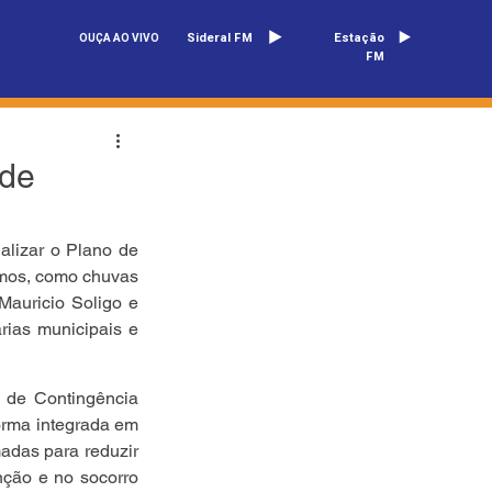
Sideral FM
Estação
OUÇA AO VIVO
FM
 de
alizar o Plano de 
emos, como chuvas 
Mauricio Soligo e 
rias municipais e 
 de Contingência 
orma integrada em 
das para reduzir 
ção e no socorro 