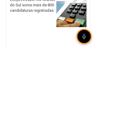
do Sul soma mais de 800
candidaturas registradas
[ÁUDIO] Olho Vivo |
07/08/2026 - Preparativos
para as Eleições 2026
avançam na 70ª Zona
Eleitoral de Getúlio Vargas
Grêmio vence São Paulo de