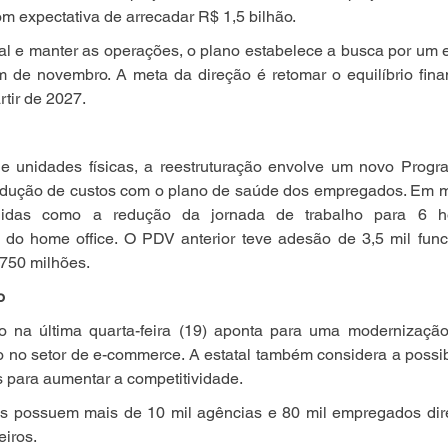
m expectativa de arrecadar R$ 1,5 bilhão.
tual e manter as operações, o plano estabelece a busca por um 
m de novembro. A meta da direção é retomar o equilíbrio fina
rtir de 2027.
 unidades físicas, a reestruturação envolve um novo Prog
redução de custos com o plano de saúde dos empregados. Em ma
idas como a redução da jornada de trabalho para 6 ho
m do home office. O PDV anterior teve adesão de 3,5 mil func
750 milhões.
o
na última quarta-feira (19) aponta para uma modernização d
 no setor de e-commerce. A estatal também considera a possib
s para aumentar a competitividade.
os possuem mais de 10 mil agências e 80 mil empregados dire
eiros.