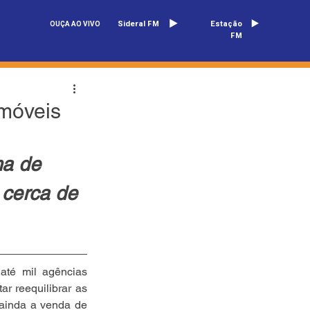
Sideral FM
Estação
OUÇA AO VIVO
FM
imóveis
ma de 
 cerca de 
té mil agências 
r reequilibrar as 
 ainda a venda de 