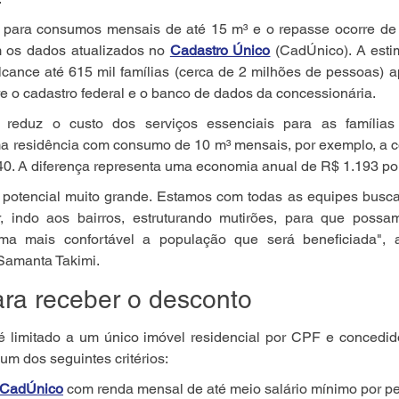
 para consumos mensais de até 15 m³ e o repasse ocorre de 
 os dados atualizados no 
Cadastro Único
 (CadÚnico). A esti
alcance até 615 mil famílias (cerca de 2 milhões de pessoas) 
e o cadastro federal e o banco de dados da concessionária.
a reduz o custo dos serviços essenciais para as famílias
ma residência com consumo de 10 m³ mensais, por exemplo, a c
40. A diferença representa uma economia anual de R$ 1.193 por
m potencial muito grande. Estamos com todas as equipes busca
, indo aos bairros, estruturando mutirões, para que possa
ma mais confortável a população que será beneficiada", af
 Samanta Takimi.
ara receber o desconto
 é limitado a um único imóvel residencial por CPF e concedid
m dos seguintes critérios:
CadÚnico
 com renda mensal de até meio salário mínimo por p