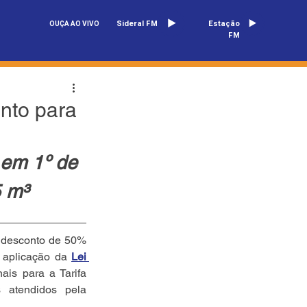
Sideral FM
Estação
OUÇA AO VIVO
FM
nto para
 em 1º de 
 m³
 desconto de 50% 
 aplicação da 
Lei 
is para a Tarifa 
atendidos pela 