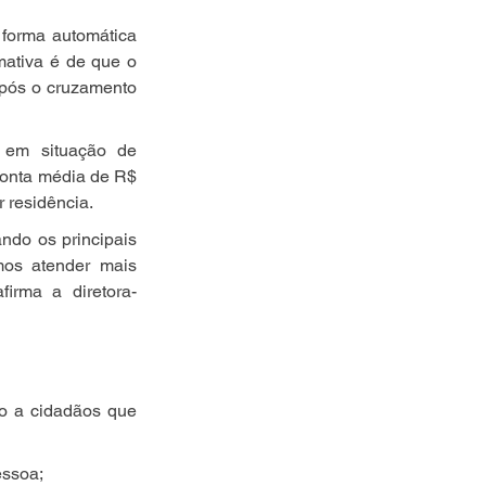
forma automática 
mativa é de que o 
após o cruzamento 
 em situação de 
onta média de R$ 
 residência.
ndo os principais 
mos atender mais 
irma a diretora-
o a cidadãos que 
essoa;