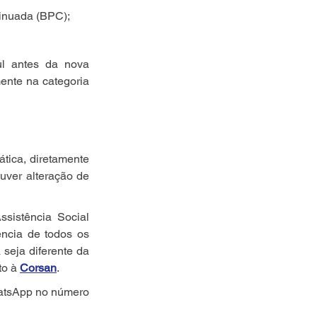
tinuada (BPC);
l antes da nova 
nte na categoria 
tica, diretamente 
uver alteração de 
sistência Social 
ncia de todos os 
seja diferente da 
to à 
Corsan
.
atsApp no número 