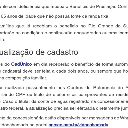
ante com deficiência que receba o Benefício de Prestação Con
65 anos de idade que não possua fonte de renda fixa.
amílias que já recebiam o benefício no Rio Grande do Su
rderão as condições e continuarão enquadradas automaticame
te.
ualização de cadastro
s do 
CadÚnico
em dia receberão o benefício de forma automá
ão cadastral deve ser feita a cada dois anos, ou sempre que ho
na composição familiar.
r realizada pessoalmente nos Centros de Referência de As
rtando CPF ou título de eleitor e os comprovantes de residê
 Caso o titular da conta de água registrado na concessionária 
stro federal, a atualização precisa ser efetuada diretamente jun
nto da concessionária estão disponíveis por mensagens de Wh
videochamada no portal 
corsan.com.br/videochamada
.