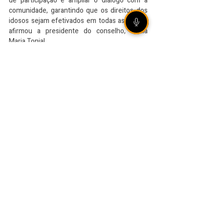
de participação e ampliar o diálogo com a 
comunidade, garantindo que os direitos dos 
idosos sejam efetivados em todas as áreas", 
afirmou a presidente do conselho, Sônia 
Maria Tonial.
VEJA TAMBÉM
[ÁUDIO] Olho Vivo |
06/08/2026 - Rally de
Ipiranga do Sul reúne mais
de 20 duplas em estradas
de terra no norte gaúcho