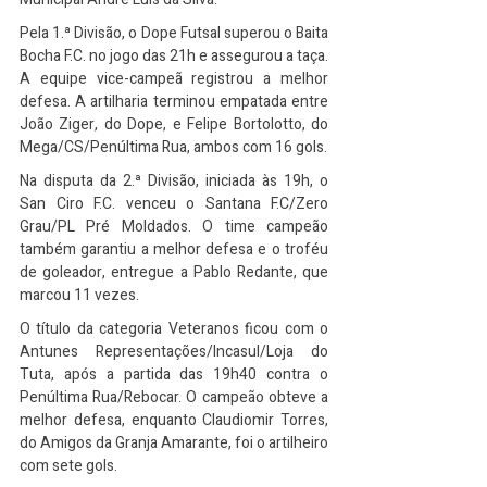
Pela 1.ª Divisão, o Dope Futsal superou o Baita 
Bocha F.C. no jogo das 21h e assegurou a taça. 
A equipe vice-campeã registrou a melhor 
defesa. A artilharia terminou empatada entre 
João Ziger, do Dope, e Felipe Bortolotto, do 
Mega/CS/Penúltima Rua, ambos com 16 gols.
Na disputa da 2.ª Divisão, iniciada às 19h, o 
San Ciro F.C. venceu o Santana F.C/Zero 
Grau/PL Pré Moldados. O time campeão 
também garantiu a melhor defesa e o troféu 
de goleador, entregue a Pablo Redante, que 
marcou 11 vezes.
O título da categoria Veteranos ficou com o 
Antunes Representações/Incasul/Loja do 
Tuta, após a partida das 19h40 contra o 
Penúltima Rua/Rebocar. O campeão obteve a 
melhor defesa, enquanto Claudiomir Torres, 
do Amigos da Granja Amarante, foi o artilheiro 
com sete gols.