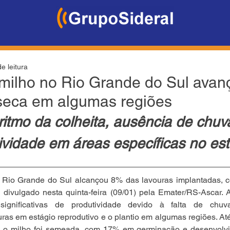
e leitura
 milho no Rio Grande do Sul ava
seca em algumas regiões
itmo da colheita, ausência de chuva
ividade em áreas específicas no es
o Rio Grande do Sul alcançou 8% das lavouras implantadas, c
l divulgado nesta quinta-feira (09/01) pela Emater/RS-Ascar. 
significativas de produtividade devido à falta de chuv
uras em estágio reprodutivo e o plantio em algumas regiões. A
a o milho foi semeada, com 17% em germinação e desenvolvim