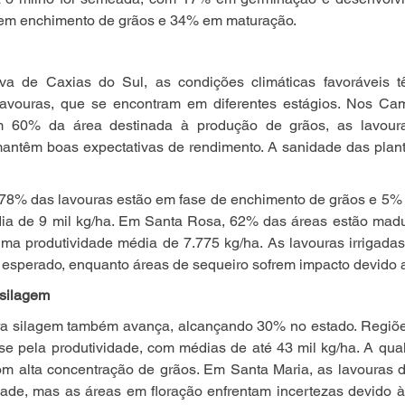
em enchimento de grãos e 34% em maturação.
iva de Caxias do Sul, as condições climáticas favoráveis t
lavouras, que se encontram em diferentes estágios. Nos Ca
m 60% da área destinada à produção de grãos, as lavoura
antêm boas expectativas de rendimento. A sanidade das planta
78% das lavouras estão em fase de enchimento de grãos e 5% j
ia de 9 mil kg/ha. Em Santa Rosa, 62% das áreas estão madu
ma produtividade média de 7.775 kg/ha. As lavouras irrigadas
esperado, enquanto áreas de sequeiro sofrem impacto devido 
 silagem
ara silagem também avança, alcançando 30% no estado. Regiõe
e pela produtividade, com médias de até 43 mil kg/ha. A qual
m alta concentração de grãos. Em Santa Maria, as lavouras de
ade, mas as áreas em floração enfrentam incertezas devido à 