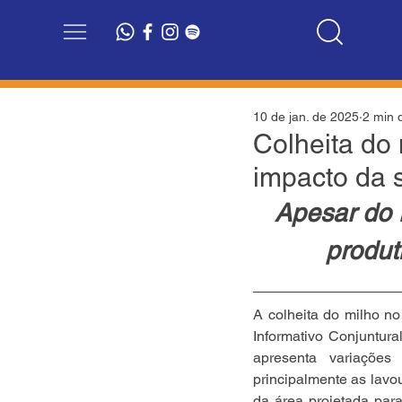
10 de jan. de 2025
2 min d
Colheita do
impacto da 
Apesar do r
produt
A colheita do milho n
Informativo Conjuntura
apresenta variações 
principalmente as lavo
da área projetada par