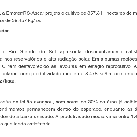
 a Emater/RS-Ascar projeta o cultivo de 357.311 hectares de mi
a de 39.457 kg/ha.
dades
no Rio Grande do Sul apresenta desenvolvimento satisfa
a nos reservatórios e alta radiação solar. Em algumas regiões
°C têm desfavorecido as lavouras em estágio reprodutivo. A 
ectares, com produtividade média de 8.478 kg/ha, conforme da
 (Irga).
 safra de feijão avançou, com cerca de 30% da área já colhid
 rendimentos permanecem dentro do esperado, enquanto as á
 devido à baixa umidade. A produtividade média varia entre 1.4
 qualidade satisfatória.