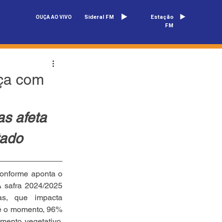
Sideral FM
Estação
OUÇA AO VIVO
FM
nça com
s afeta 
tado
onforme aponta o 
A safra 2024/2025 
as, que impacta 
té o momento, 96% 
ento vegetativo, 