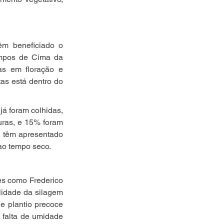
êm beneficiado o 
mpos de Cima da 
s em floração e 
s está dentro do 
á foram colhidas, 
ras, e 15% foram 
 têm apresentado 
ao tempo seco.
s como Frederico 
idade da silagem 
 plantio precoce 
falta de umidade 