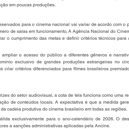
ação em poucas produções.
eservados para o cinema nacional vai variar de acordo com o 
mero de salas em funcionamento. A Agência Nacional do Cinema
zar o cumprimento das metas e definir critérios técnicos para a
 ampliar o acesso do público a diferentes gêneros e narrativ
omínio exclusivo de grandes produções estrangeiras no circu
criar critérios diferenciados para filmes brasileiros premia
rizes do setor audiovisual, a cota de tela funciona como uma r
lação de conteúdos locais. A expectativa é que a medida gere
 da cadeia produtiva do cinema brasileiro em todas as regiões.
álida exclusivamente para o ano-calendário de 2026. O des
dores a sanções administrativas aplicadas pela Ancine.