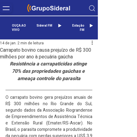
OUÇA AO
Sideral FM
Estação
VIVO
FM
14 de jan.
2 min de leitura
Carrapato bovino causa prejuízo de R$ 300
milhões por ano à pecuária gaúcha
Resistência a carrapaticidas atinge 
70% das propriedades gaúchas e 
ameaça controle do parasita
O carrapato bovino gera prejuízos anuais de 
R$ 300 milhões no Rio Grande do Sul, 
segundo dados da Associação Riograndense 
de Empreendimentos de Assistência Técnica 
e Extensão Rural (Emater/RS-Ascar). No 
Brasil, o parasita compromete a produtividade 
da pecuária com perdas superiores a US$ 3,9 