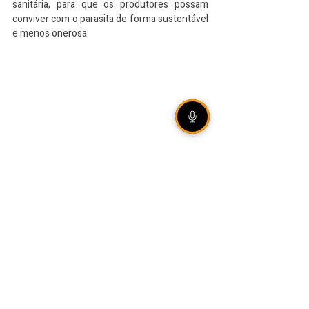
sanitária, para que os produtores possam 
conviver com o parasita de forma sustentável 
e menos onerosa.
VEJA TAMBÉM
Grêmio vence Mirassol na
Arena e avança às quartas