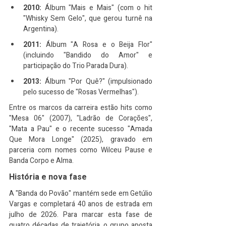
2010:
 Álbum "Mais e Mais" (com o hit 
"Whisky Sem Gelo", que gerou turnê na 
Argentina).
2011:
 Álbum "A Rosa e o Beija Flor" 
(incluindo "Bandido do Amor" e 
participação do Trio Parada Dura).
2013:
 Álbum "Por Quê?" (impulsionado 
pelo sucesso de "Rosas Vermelhas").
Entre os marcos da carreira estão hits como 
"Mesa 06" (2007), "Ladrão de Corações", 
"Mata a Pau" e o recente sucesso "Amada 
Que Mora Longe" (2025), gravado em 
parceria com nomes como Wilceu Pause e 
Banda Corpo e Alma.
História e nova fase
A "Banda do Povão" mantém sede em Getúlio 
Vargas e completará 40 anos de estrada em 
julho de 2026. Para marcar esta fase de 
quatro décadas de trajetória, o grupo aposta 