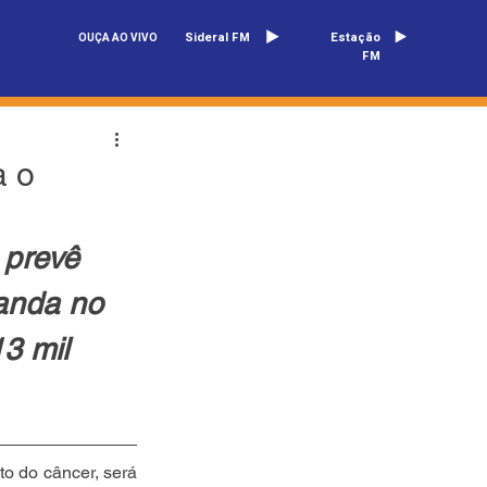
Sideral FM
Estação
OUÇA AO VIVO
FM
a o
 prevê 
anda no 
3 mil 
 do câncer, será 