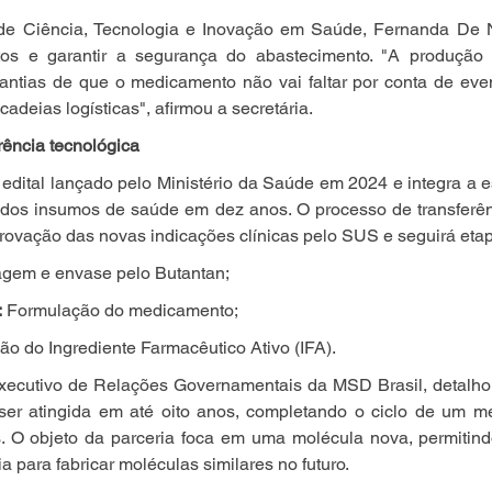
de Ciência, Tecnologia e Inovação em Saúde, Fernanda De N
stos e garantir a segurança do abastecimento. "A produção 
antias de que o medicamento não vai faltar por conta de even
adeias logísticas", afirmou a secretária.
ência tecnológica
edital lançado pelo Ministério da Saúde em 2024 e integra a es
 dos insumos de saúde em dez anos. O processo de transferênc
provação das novas indicações clínicas pelo SUS e seguirá eta
agem e envase pelo Butantan;
:
 Formulação do medicamento;
ão do Ingrediente Farmacêutico Ativo (IFA).
 executivo de Relações Governamentais da MSD Brasil, detalho
ser atingida em até oito anos, completando o ciclo de um 
s. O objeto da parceria foca em uma molécula nova, permitind
 para fabricar moléculas similares no futuro.