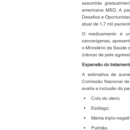
assumida gradualment
americana MSD. A parc
Desafios e Oportunida
atual de 1,7 mil pacie
O medicamento é uma
cancerígenas, apresent
o Ministério da Saúde 
(câncer de pele agress
Expansão do tratament
A estimativa de aum
Comissão Nacional de 
avalia a inclusão do p
Colo do útero;
Esôfago;
Mama triplo-negati
Pulmão.