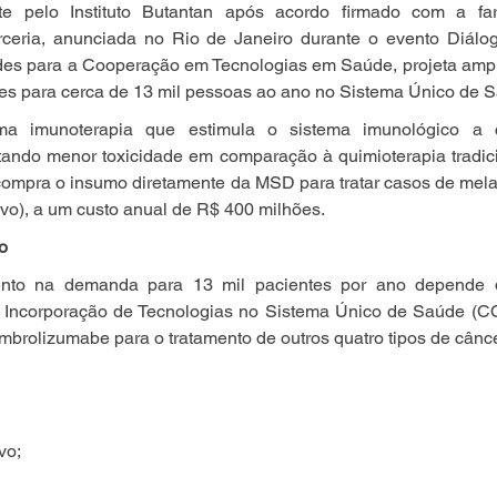
e pelo Instituto Butantan após acordo firmado com a far
eria, anunciada no Rio de Janeiro durante o evento Diálogo
des para a Cooperação em Tecnologias em Saúde, projeta ampli
ntes para cerca de 13 mil pessoas ao ano no Sistema Único de 
 imunoterapia que estimula o sistema imunológico a co
ando menor toxicidade em comparação à quimioterapia tradicio
compra o insumo diretamente da MSD para tratar casos de mela
ivo), a um custo anual de R$ 400 milhões.
o
ento na demanda para 13 mil pacientes por ano depende 
Incorporação de Tecnologias no Sistema Único de Saúde (C
embrolizumabe para o tratamento de outros quatro tipos de cânce
vo;