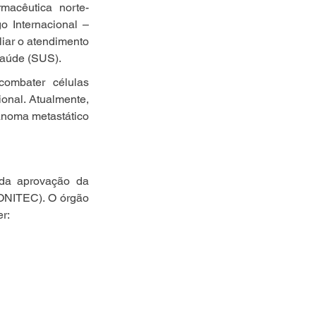
macêutica norte-
 Internacional – 
ar o atendimento 
Saúde (SUS).
mbater células 
nal. Atualmente, 
noma metastático 
da aprovação da 
ONITEC). O órgão 
r: