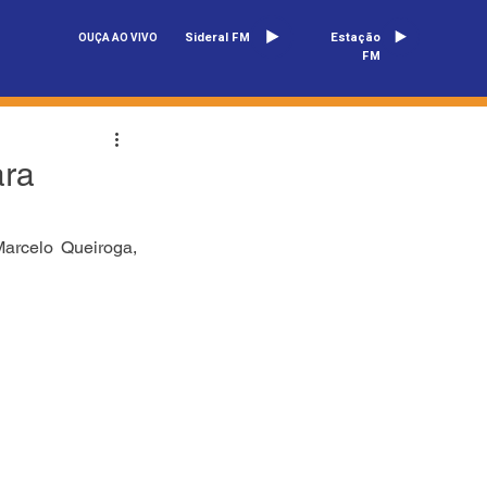
Sideral FM
Estação
OUÇA AO VIVO
FM
ara
arcelo Queiroga, 