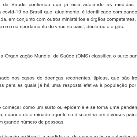
o da Saúde confirmou que já está adotando as medidas n
da covid-19 no Brasil que, atualmente, é identificado com pandem
da, em conjunto com outros ministérios e órgãos competentes,
co e o comportamento do vírus no país”, declarou o órgão.
 Organização Mundial de Saúde (OMS) classifica o surto sanit
ado nos casos de doenças recorrentes, típicas, que são fr
as para as quais já há uma resposta efetiva à população por 
 começar como um surto ou epidemia e se torna uma pandemi
ja, quando determinado agente se dissemina em diversos paíse
m grande número de pessoas. 
sificação no Brasil, a medida vai de encontro às orientações 