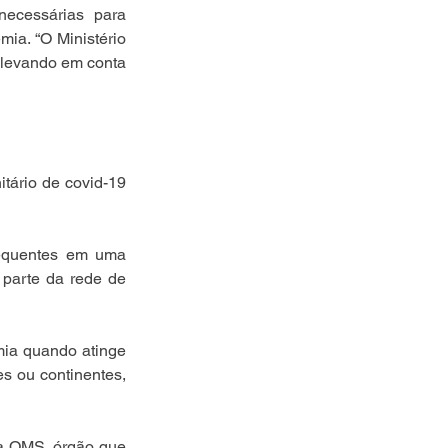
ecessárias para 
ia. “O Ministério 
 levando em conta 
ário de covid-19 
equentes em uma 
parte da rede de 
a quando atinge 
s ou continentes, 
da OMS, órgão que 