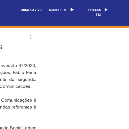
Sideral FM
Estação
OUÇA AO VIVO
FM
s
onversão 37/2020, 
ções. Fábio Faria 
nte do segundo. 
e Comunicações.
s Comunicações é 
das referentes à 
ção Social, antes 