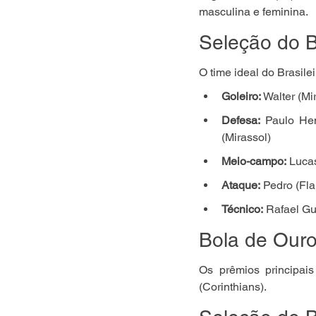
masculina e feminina.
Seleção do B
O time ideal do Brasile
Goleiro:
 Walter (Mi
Defesa:
 Paulo Hen
(Mirassol)
Meio-campo:
 Luca
Ataque:
 Pedro (Fl
Técnico:
 Rafael Gu
Bola de Our
Os prêmios principais
(Corinthians).