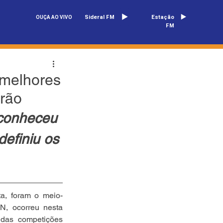
Sideral FM
Estação
OUÇA AO VIVO
FM
 melhores
irão
econheceu 
efiniu os 
a, foram o meio-
, ocorreu nesta 
 das competições 