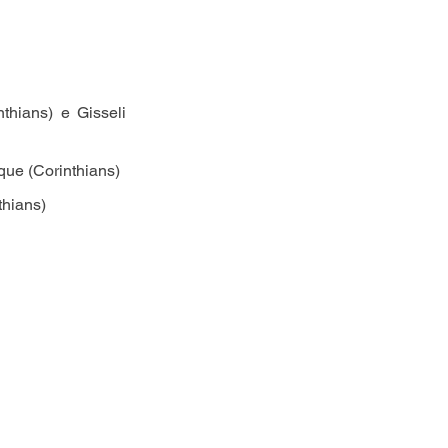
thians) e Gisseli 
que (Corinthians)
thians)