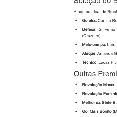
Seleção do B
A equipe ideal do Brasi
Goleira:
 Camila Ro
Defesa:
 Gi Fernan
(Cruzeiro)
Meio-campo:
 Lore
Ataque:
 Amanda Gu
Técnico:
 Lucas Pic
Outras Prem
Revelação Mascul
Revelação Femini
Melhor da Série B:
Gol Mais Bonito (M