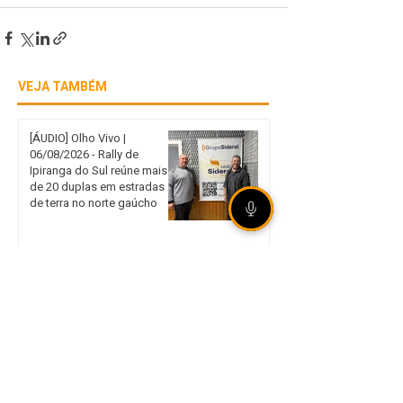
VEJA TAMBÉM
[ÁUDIO] Olho Vivo |
06/08/2026 - Rally de
Ipiranga do Sul reúne mais
de 20 duplas em estradas
de terra no norte gaúcho
Internacional garante vaga
nas quartas de final da Copa
do Brasil mesmo com
derrota em São Paulo