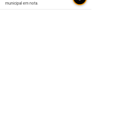
municipal em nota.
VEJA TAMBÉM
[ÁUDIO] Olho Vivo |
06/08/2026 - Rally de
Ipiranga do Sul reúne mais
de 20 duplas em estradas
de terra no norte gaúcho
Internacional garante vaga
nas quartas de final da Copa
do Brasil mesmo com