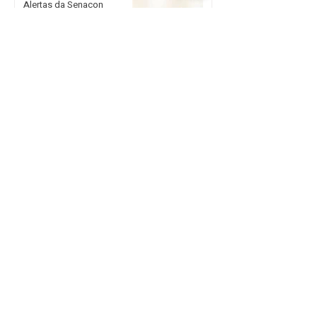
Alertas da Senacon
orientam planejamento nas
escolhas de presentes no
Dia dos Pais
Ciclone extratropical e
tempestades de granizo
atingem dezenas de
cidades no Rio Grande do
Sul