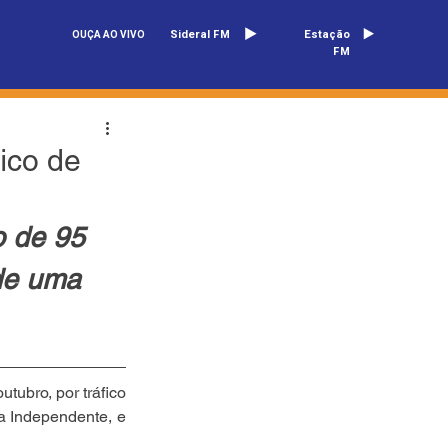
Sideral FM
Estação
OUÇA AO VIVO
FM
ico de
o de 95 
de uma 
ubro, por tráfico 
a Independente, e 