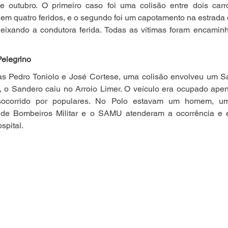
 de outubro. O primeiro caso foi uma colisão entre dois carr
 em quatro feridos, e o segundo foi um capotamento na estrada de
deixando a condutora ferida. Todas as vítimas foram encaminh
Pelegrino
s Pedro Toniolo e José Cortese, uma colisão envolveu um S
 o Sandero caiu no Arroio Limer. O veículo era ocupado apena
e socorrido por populares. No Polo estavam um homem, u
 de Bombeiros Militar e o SAMU atenderam a ocorrência e 
spital.