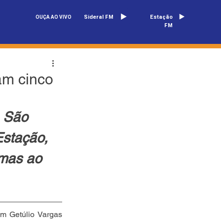
Sideral FM
Estação
OUÇA AO VIVO
FM
am cinco
o São 
stação, 
imas ao 
em Getúlio Vargas 