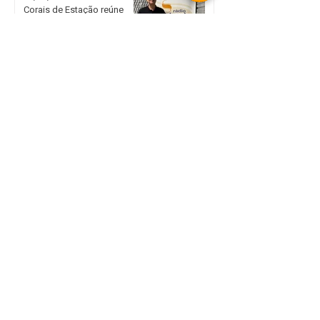
Corais de Estação reúne
grupos do Rio Grande do
Sul e Santa Catarina neste
sábado
Grêmio busca vaga nas
quartas da Copa do Brasil
em duelo decisivo na Arena
Inter joga por vantagem
diante do Corinthians para