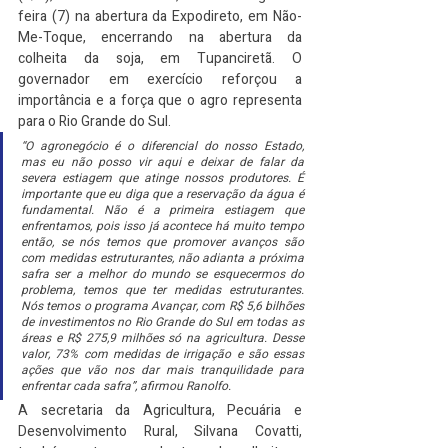
feira (7) na abertura da Expodireto, em Não-
Me-Toque, encerrando na abertura da 
colheita da soja, em Tupanciretã. O 
governador em exercício reforçou a 
importância e a força que o agro representa 
para o Rio Grande do Sul.
“O agronegócio é o diferencial do nosso Estado, 
mas eu não posso vir aqui e deixar de falar da 
severa estiagem que atinge nossos produtores. É 
importante que eu diga que a reservação da água é 
fundamental. Não é a primeira estiagem que 
enfrentamos, pois isso já acontece há muito tempo 
então, se nós temos que promover avanços são 
com medidas estruturantes, não adianta a próxima 
safra ser a melhor do mundo se esquecermos do 
problema, temos que ter medidas estruturantes. 
Nós temos o programa Avançar, com R$ 5,6 bilhões 
de investimentos no Rio Grande do Sul em todas as 
áreas e R$ 275,9 milhões só na agricultura. Desse 
valor, 73% com medidas de irrigação e são essas 
ações que vão nos dar mais tranquilidade para 
enfrentar cada safra”, afirmou Ranolfo.
A secretaria da Agricultura, Pecuária e 
Desenvolvimento Rural, Silvana Covatti, 