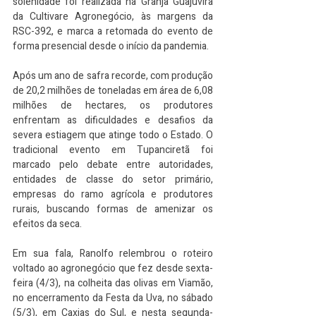
solenidade foi realizada na Granja Guajuvira 
da Cultivare Agronegócio, às margens da 
RSC-392, e marca a retomada do evento de 
forma presencial desde o início da pandemia.
Após um ano de safra recorde, com produção 
de 20,2 milhões de toneladas em área de 6,08 
milhões de hectares, os produtores 
enfrentam as dificuldades e desafios da 
severa estiagem que atinge todo o Estado. O 
tradicional evento em Tupanciretã foi 
marcado pelo debate entre autoridades, 
entidades de classe do setor primário, 
empresas do ramo agrícola e produtores 
rurais, buscando formas de amenizar os 
efeitos da seca.
Em sua fala, Ranolfo relembrou o roteiro 
voltado ao agronegócio que fez desde sexta-
feira (4/3), na colheita das olivas em Viamão, 
no encerramento da Festa da Uva, no sábado 
(5/3), em Caxias do Sul, e nesta segunda-