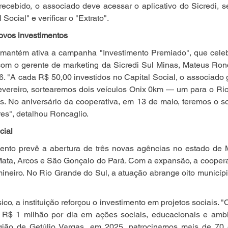
 recebido, o associado deve acessar o aplicativo do Sicredi, s
Social" e verificar o "Extrato".
novos investimentos
mantém ativa a campanha "Investimento Premiado", que celeb
com o gerente de marketing da Sicredi Sul Minas, Mateus Roncag
. "A cada R$ 50,00 investidos no Capital Social, o associado
fevereiro, sortearemos dois veículos Onix 0km — um para o Ri
s. No aniversário da cooperativa, em 13 de maio, teremos o s
es", detalhou Roncaglio.
cial
ento prevê a abertura de três novas agências no estado de M
ata, Arcos e São Gonçalo do Pará. Com a expansão, a cooperat
 mineiro. No Rio Grande do Sul, a atuação abrange oito municíp
co, a instituição reforçou o investimento em projetos sociais. "O
 R$ 1 milhão por dia em ações sociais, educacionais e ambi
gião de Getúlio Vargas, em 2025, patrocinamos mais de 70 ev