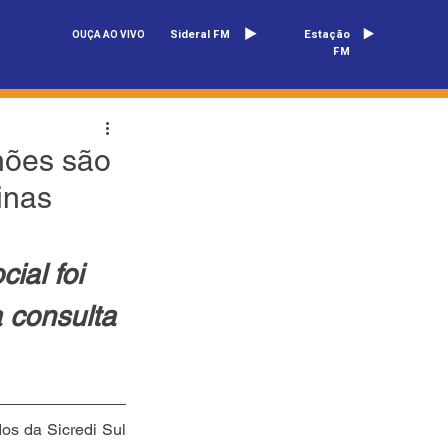
Sideral FM
Estação
OUÇA AO VIVO
FM
hões são
inas
ial foi 
a consulta 
os da Sicredi Sul 