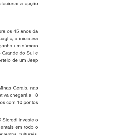
elecionar a opção 
ra os 45 anos da 
lio, a iniciativa 
 ganha um número 
o Grande do Sul e 
orteio de um Jeep 
inas Gerais, nas 
iva chegará a 18 
ios com 10 pontos 
 Sicredi investe o 
entais em todo o 
entos culturais, 