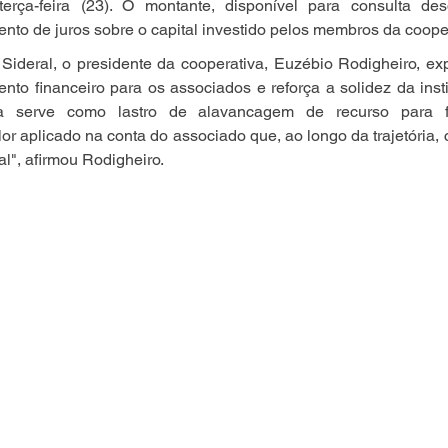
rça-feira (23). O montante, disponível para consulta desd
to de juros sobre o capital investido pelos membros da cooper
Sideral, o presidente da cooperativa, Euzébio Rodigheiro, exp
to financeiro para os associados e reforça a solidez da instit
va serve como lastro de alavancagem de recurso para fi
or aplicado na conta do associado que, ao longo da trajetória, 
l", afirmou Rodigheiro.