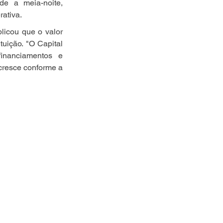
e a meia-noite, 
ativa.
licou que o valor 
uição. "O Capital 
nanciamentos e 
cresce conforme a 