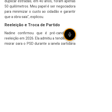
duplicar estradas; em 40 anos, foram apenas 
50 quilômetros. Meu papel é ser negociadora 
para minimizar o custo ao cidadão e garantir 
que a obra saia", explicou.
Reeleição e Troca de Partido
Nadine confirmou que é pré-candidata à 
reeleição em 2026. Ela admitiu a tendência de 
migrar para o PSD durante a janela partidária 
em março de 2026, buscando um 
posicionamento de centro-direita. "A política 
decide nossas vidas, desde o preço do pão 
até a gasolina. Vou me colocar à disposição 
para continuar essa representação técnica e 
de diálogo", concluiu.