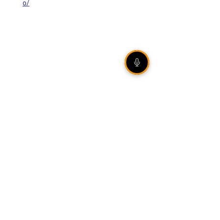
o/
VEJA TAMBÉM
[ÁUDIO] Olho Vivo |
06/08/2026 - Rally de
Ipiranga do Sul reúne mais
de 20 duplas em estradas
de terra no norte gaúcho